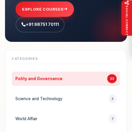
SOCIAL CONNECT
EXPLORE COURSES
+91 98751 70111
CATEGORIES
Polity and Governance
33
Science and Technology
3
World Affair
7