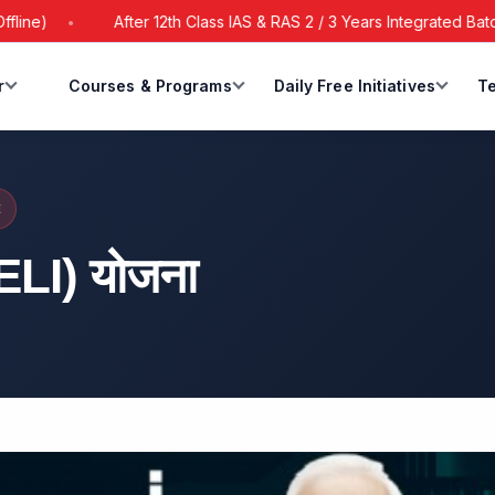
After 12th Class IAS & RAS 2 / 3 Years Integrated Batch Starts 
r
Courses & Programs
Daily Free Initiatives
Te
E
 (ELI) योजना