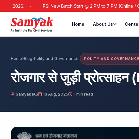
6.
PSI New Batch Start @ 2 PM to 7 PM (Online / Offline)
Home
About Us
Cente
Home
Blog
Polity and Governance
POLITY AND GOVERNANC
रोजगार से जुड़ी प्रोत्साहन
Samyak IAS
13 Aug, 2025
1 min read