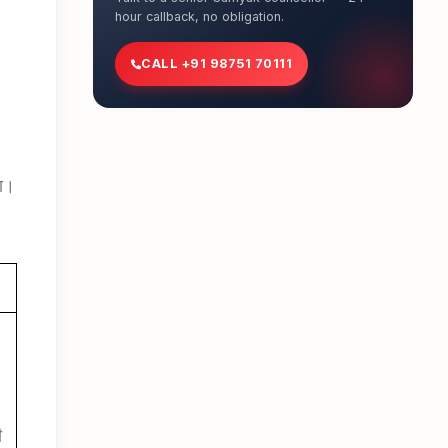
hour callback, no obligation.
CALL +91 98751 70111
गा।
ी