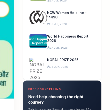
27 Jul, 2026
NCW Women Helpline –
14490
03 Jul, 2026
World Happiness Report
2026
27 Jun, 2026
NOBAL PRIZE 2025
03 Jun, 2026
FREE COUNSELLING
Need help choosing the right
course?
Talk to a senior Samyak counsellor — 24-