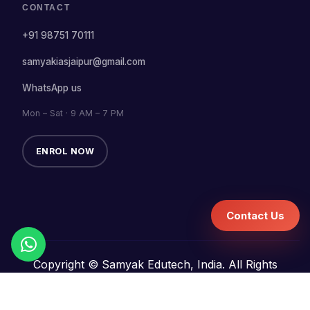
CONTACT
+91 98751 70111
samyakiasjaipur@gmail.com
WhatsApp us
Mon – Sat · 9 AM – 7 PM
ENROL NOW
Contact Us
Copyright © Samyak Edutech, India. All Rights
Reserved.
Terms and Conditions
Refund Policy
Privacy