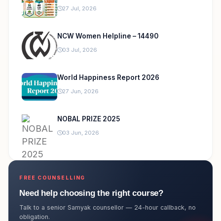
27 Jul, 2026
NCW Women Helpline – 14490
03 Jul, 2026
World Happiness Report 2026
27 Jun, 2026
NOBAL PRIZE 2025
03 Jun, 2026
FREE COUNSELLING
Need help choosing the right course?
Talk to a senior Samyak counsellor — 24-hour callback, no
obligation.