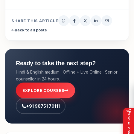
SHARE THIS ARTICLE
Back to all posts
Ready to take the next step?
Hindi & English medium · Offline + Live Online · Senior
counsellor in 24 hours.
EXPLORE COURSES
+91 98751 70111
SOCIAL CONNECT