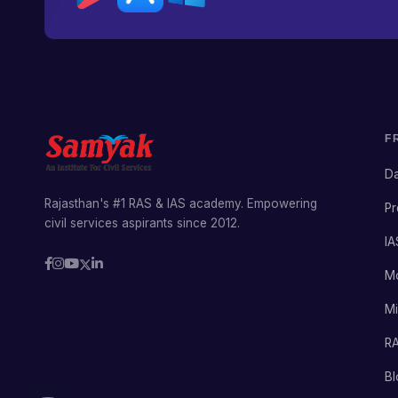
F
Da
Rajasthan's #1 RAS & IAS academy. Empowering
Pr
civil services aspirants since 2012.
IA
M
Mi
RA
Bl