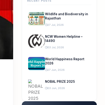
RECENT POSTS
Wildlife and Biodiversity in
Rajasthan
27 Jul, 2026
NCW Women Helpline –
14490
03 Jul, 2026
World Happiness Report
2026
27 Jun, 2026
NOBAL PRIZE 2025
03 Jun, 2026