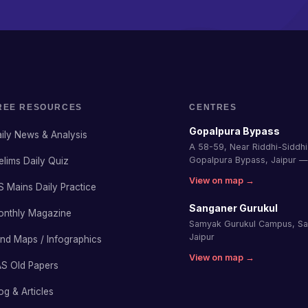
REE RESOURCES
CENTRES
Gopalpura Bypass
ily News & Analysis
A 58-59, Near Riddhi-Siddhi 
Gopalpura Bypass, Jaipur 
elims Daily Quiz
View on map →
S Mains Daily Practice
Sanganer Gurukul
onthly Magazine
Samyak Gurukul Campus, S
Jaipur
nd Maps / Infographics
View on map →
S Old Papers
og & Articles