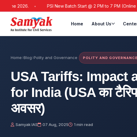
2026.
PSI New Batch Start @ 2 PM to 7 PM (Online / Offline)
Home
About Us
Cente
Home
Blog
Polity and Governance
POLITY AND GOVERNANC
USA Tariffs: Impact 
for India (USA का टैरिफ
अवसर)
Samyak IAS
07 Aug, 2025
1 min read