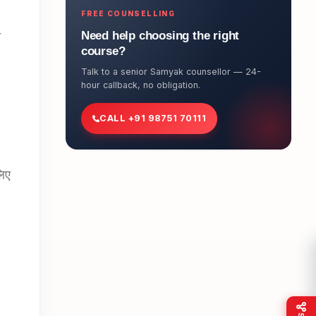
FREE COUNSELLING
Need help choosing the right
ा
course?
Talk to a senior Samyak counsellor — 24-
hour callback, no obligation.
CALL +91 98751 70111
लिए