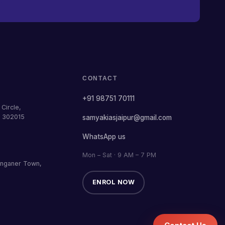
CONTACT
+91 98751 70111
Circle,
— 302015
samyakiasjaipur@gmail.com
WhatsApp us
Mon – Sat · 9 AM – 7 PM
anganer Town,
ENROL NOW